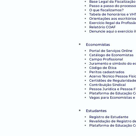
Base Legal da Fiscalização
Passo a passo do processo
O que fiscalizamos?
Tabela de honorários e VH
Orientações aos escritório
Exercício Ilegal da Profissã
Relatório COAF
Denuncie aqui o exercício i
Economistas
Portal de Serviços Online
Catálogo de Economistas
Campo Profissional
Juramento e símbolo do e
Código de Ética
Peritos cadastrados
Acervo Técnico Pessoa Físi
Certidões de Regularidade 
Contribuição Sindical
Pessoa Jurídica e Pessoa F
Plataforma de Educação Co
Vagas para Economistas e 
Estudantes
Registro de Estudante
Revalidação de Registro d
Plataforma de Educação C