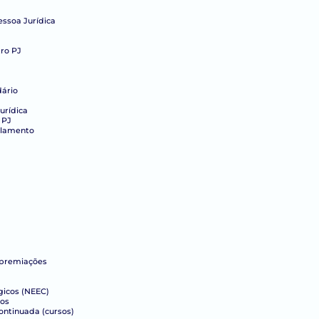
essoa Jurídica
ro PJ
dário
urídica
 PJ
elamento
 premiações
gicos (NEEC)
cos
ntinuada (cursos)