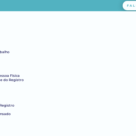
FAL
abalho
essoa Física
e do Registro
Registro
ensado