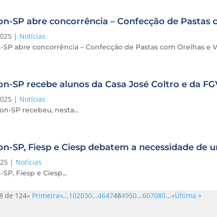
n-SP abre concorrência – Confecção de Pastas 
2025
|
Notícias
-SP abre concorrência – Confecção de Pastas com Orelhas e 
n-SP recebe alunos da Casa José Coltro e da FG
2025
|
Notícias
n-SP recebeu, nesta...
n-SP, Fiesp e Ciesp debatem a necessidade de 
025
|
Notícias
SP, Fiesp e Ciesp...
8 de 124
« Primeira
«
...
10
20
30
...
46
47
48
49
50
...
60
70
80
...
»
Última »