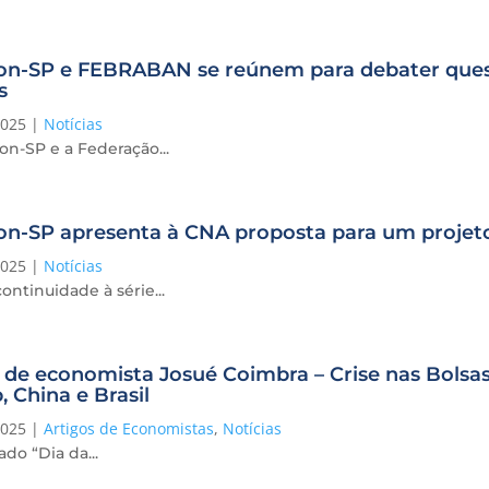
on-SP e FEBRABAN se reúnem para debater ques
s
2025
|
Notícias
n-SP e a Federação...
on-SP apresenta à CNA proposta para um projet
2025
|
Notícias
ntinuidade à série...
 de economista Josué Coimbra – Crise nas Bolsas
 China e Brasil
2025
|
Artigos de Economistas
,
Notícias
do “Dia da...