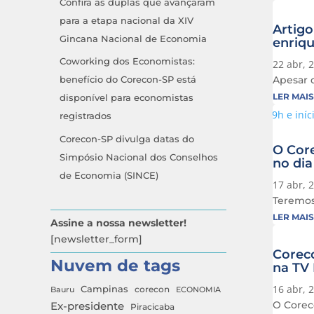
Confira as duplas que avançaram
para a etapa nacional da XIV
Artigo
Gincana Nacional de Economia
enriqu
Coworking dos Economistas:
22 abr, 
Apesar d
benefício do Corecon-SP está
LER MAIS
disponível para economistas
registrados
Corecon-SP divulga datas do
O Core
Simpósio Nacional dos Conselhos
no dia
de Economia (SINCE)
17 abr, 
Teremos 
LER MAIS
Assine a nossa newsletter!
[newsletter_form]
Coreco
Nuvem de tags
na TV
16 abr, 
Campinas
Bauru
corecon
ECONOMIA
O Coreco
Ex-presidente
Piracicaba