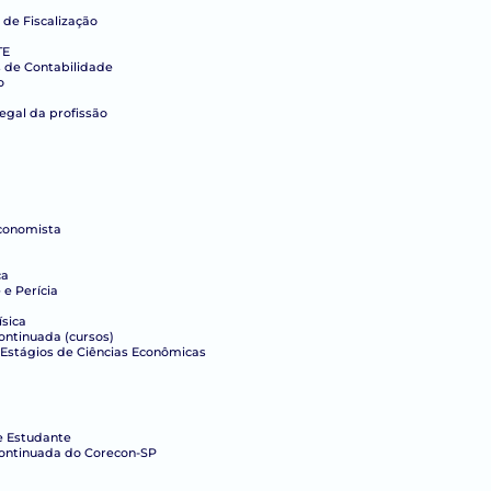
 de Fiscalização
TE
s de Contabilidade
o
legal da profissão
conomista
ca
e Perícia
ísica
ntinuada (cursos)
Estágios de Ciências Econômicas
e Estudante
ontinuada do Corecon-SP