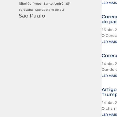
LER MAIS
Ribeirão Preto
Santo André - SP
Sorocaba
São Caetano do Sul
São Paulo
Corec
do paí
16 abr, 
O Coreco
LER MAIS
Corec
14 abr, 
Dando co
LER MAIS
Artigo
Trump,
14 abr, 
O chama
LER MAIS