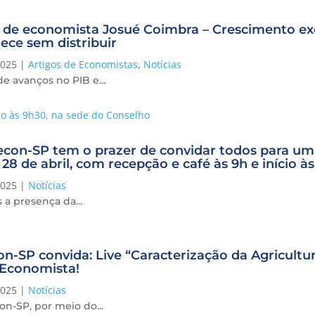
 de economista Josué Coimbra – Crescimento exc
ece sem distribuir
2025
|
Artigos de Economistas
,
Notícias
e avanços no PIB e...
con-SP tem o prazer de convidar todos para uma 
 28 de abril, com recepção e café às 9h e início 
2025
|
Notícias
a presença da...
n-SP convida: Live “Caracterização da Agricultura 
 Economista!
2025
|
Notícias
n-SP, por meio do...