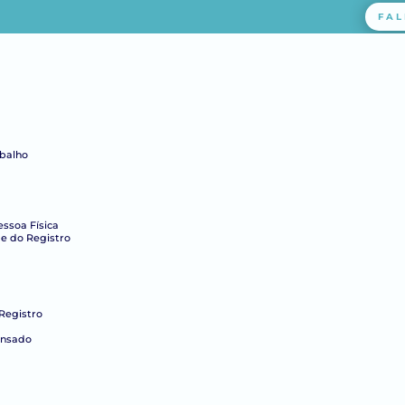
FAL
abalho
essoa Física
e do Registro
Registro
ensado