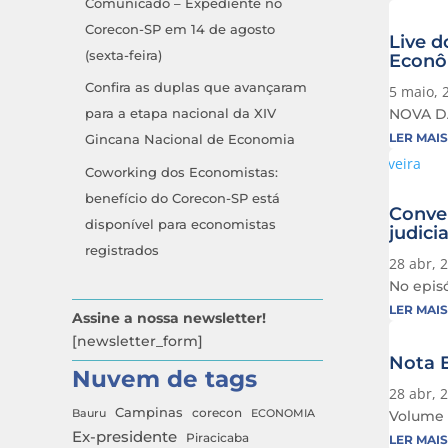
Comunicado – Expediente no
Corecon-SP em 14 de agosto
Live d
(sexta-feira)
Econôm
Confira as duplas que avançaram
5 maio, 
NOVA DAT
para a etapa nacional da XIV
LER MAIS
Gincana Nacional de Economia
Coworking dos Economistas:
benefício do Corecon-SP está
Conve
disponível para economistas
judicia
registrados
28 abr, 
No epis
LER MAIS
Assine a nossa newsletter!
[newsletter_form]
Nota E
Nuvem de tags
28 abr, 
Campinas
Bauru
corecon
ECONOMIA
Volume d
Ex-presidente
Piracicaba
LER MAIS