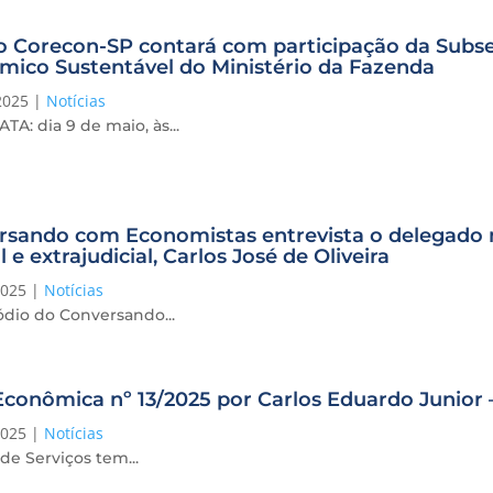
o Corecon-SP contará com participação da Subs
ico Sustentável do Ministério da Fazenda
2025
|
Notícias
A: dia 9 de maio, às...
rsando com Economistas entrevista o delegado 
l e extrajudicial, Carlos José de Oliveira
2025
|
Notícias
ódio do Conversando...
conômica nº 13/2025 por Carlos Eduardo Junior 
2025
|
Notícias
e Serviços tem...