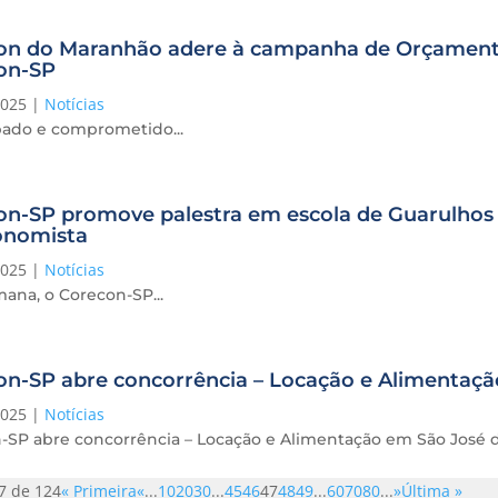
on do Maranhão adere à campanha de Orçamento
on-SP
2025
|
Notícias
ado e comprometido...
n-SP promove palestra em escola de Guarulhos pa
onomista
2025
|
Notícias
ana, o Corecon-SP...
on-SP abre concorrência – Locação e Alimentaç
2025
|
Notícias
-SP abre concorrência – Locação e Alimentação em São José
7 de 124
« Primeira
«
...
10
20
30
...
45
46
47
48
49
...
60
70
80
...
»
Última »