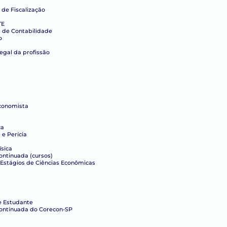
 de Fiscalização
TE
s de Contabilidade
o
legal da profissão
conomista
ca
e Perícia
ísica
ntinuada (cursos)
Estágios de Ciências Econômicas
e Estudante
ontinuada do Corecon-SP