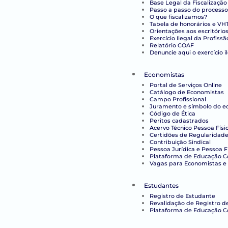
Base Legal da Fiscalização
Passo a passo do processo
O que fiscalizamos?
Tabela de honorários e VH
Orientações aos escritório
Exercício Ilegal da Profissã
Relatório COAF
Denuncie aqui o exercício i
Economistas
Portal de Serviços Online
Catálogo de Economistas
Campo Profissional
Juramento e símbolo do e
Código de Ética
Peritos cadastrados
Acervo Técnico Pessoa Físi
Certidões de Regularidade 
Contribuição Sindical
Pessoa Jurídica e Pessoa F
Plataforma de Educação Co
Vagas para Economistas e 
Estudantes
Registro de Estudante
Revalidação de Registro d
Plataforma de Educação C