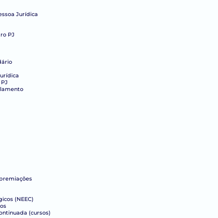
essoa Jurídica
ro PJ
dário
urídica
 PJ
elamento
 premiações
gicos (NEEC)
cos
ntinuada (cursos)