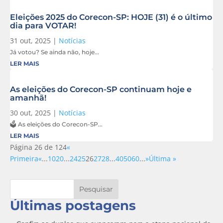
Eleições 2025 do Corecon-SP: HOJE (31) é o último
dia para VOTAR!
31 out, 2025
|
Notícias
Já votou? Se ainda não, hoje...
LER MAIS
As eleições do Corecon-SP continuam hoje e
amanhã!
30 out, 2025
|
Notícias
🗳️ As eleições do Corecon-SP...
LER MAIS
Página 26 de 124
«
Primeira
«
...
10
20
...
24
25
26
27
28
...
40
50
60
...
»
Última »
Pesquisar
Últimas postagens