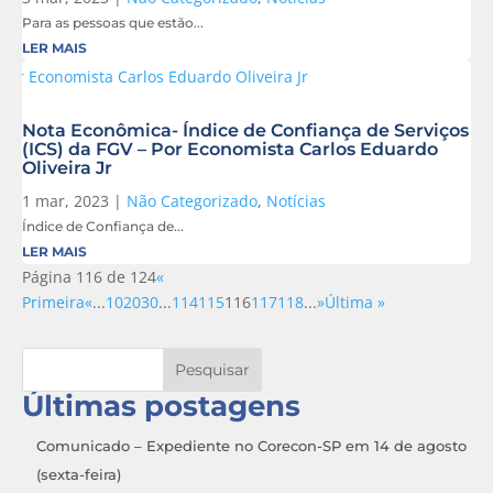
Para as pessoas que estão...
LER MAIS
Nota Econômica- Índice de Confiança de Serviços
(ICS) da FGV – Por Economista Carlos Eduardo
Oliveira Jr
1 mar, 2023
|
Não Categorizado
,
Notícias
Índice de Confiança de...
LER MAIS
Página 116 de 124
«
Primeira
«
...
10
20
30
...
114
115
116
117
118
...
»
Última »
Pesquisar
Últimas postagens
Comunicado – Expediente no Corecon-SP em 14 de agosto
(sexta-feira)