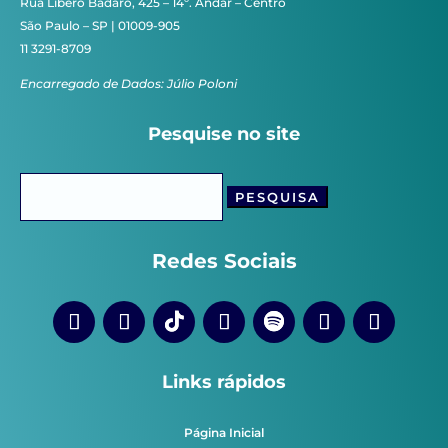
Rua Líbero Badaró, 425 – 14º. Andar – Centro
São Paulo – SP | 01009-905
11 3291-8709
Encarregado de Dados: Júlio Poloni
Pesquise no site
Pesquisar
por:
Redes Sociais
Links rápidos
Página Inicial