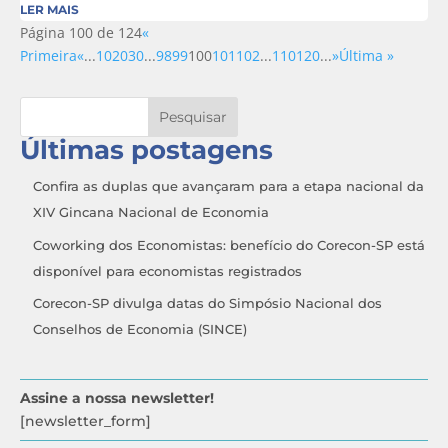
LER MAIS
Página 100 de 124
«
Primeira
«
...
10
20
30
...
98
99
100
101
102
...
110
120
...
»
Última »
Pesquisar
Últimas postagens
Confira as duplas que avançaram para a etapa nacional da
XIV Gincana Nacional de Economia
Coworking dos Economistas: benefício do Corecon-SP está
disponível para economistas registrados
Corecon-SP divulga datas do Simpósio Nacional dos
Conselhos de Economia (SINCE)
Assine a nossa newsletter!
[newsletter_form]