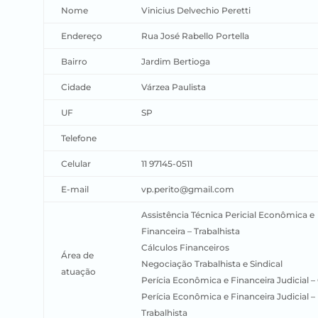
Nome
Vinicius
Delvechio
Peretti
Endereço
Rua José Rabello Portella
Bairro
Jardim Bertioga
Cidade
Várzea Paulista
UF
SP
Telefone
Celular
11 97145-0511
E-mail
vp.perito@gmail.com
Assistência Técnica Pericial Econômica e
Financeira – Trabalhista
Cálculos Financeiros
Área de
Negociação Trabalhista e Sindical
atuação
Perícia Econômica e Financeira Judicial – 
Perícia Econômica e Financeira Judicial –
Trabalhista