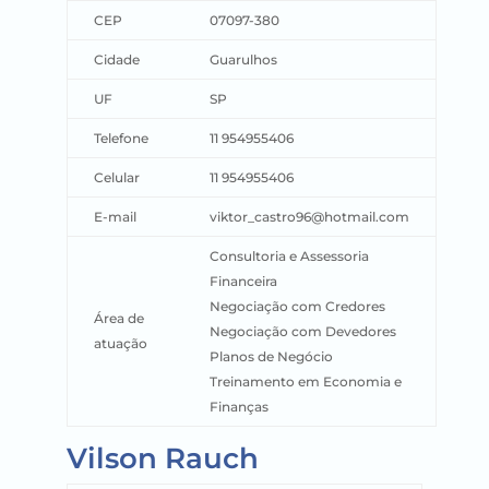
CEP
07097-380
Cidade
Guarulhos
UF
SP
Telefone
11 954955406
Celular
11 954955406
E-mail
viktor_castro96@hotmail.com
Consultoria e Assessoria
Financeira
Negociação com Credores
Área de
Negociação com Devedores
atuação
Planos de Negócio
Treinamento em Economia e
Finanças
Vilson Rauch