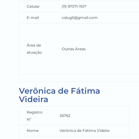
Celular
(11) 97371-1107
E-mail
valugli@gmail.com
Área de
Outras Áreas
atuação
Verônica de Fátima
Videira
Registro
36762
Nº
Nome
Verônica de Fátima Videira