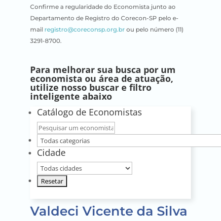
Confirme a regularidade do Economista junto ao
Departamento de Registro do Corecon-SP pelo e-
mail
registro@coreconsp.org.br
ou pelo número (11)
3291-8700.
Para melhorar sua busca por um
economista ou área de atuação,
utilize nosso buscar e filtro
inteligente abaixo
Catálogo de Economistas
Nome
do
Todas
Cidade
economista
categorias
Sua
cidade
Valdeci Vicente da Silva