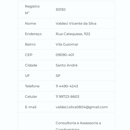
Registro
30130
Nº
Nome
Valdeci Vicente da Silva
Endereço
Rua Catequese, 1122
Bairro
Vila Guiomar
CEP
09090-401
Cidade
Santo André
UF
SP
Telefone
11 4490-4243
Celular
11 99723-8603
E-mail
valdeci.silva0804@gmail.com
Consultoria e Assessoria a
Condomínios