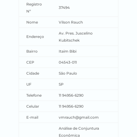
Registro
37494
Nº
Nome
Vilson Rauch
Av. Pres. Juscelino
Endereço
Kubitschek
Bairro
Itaim Bibi
CEP
04543-011
Cidade
São Paulo
UF
SP
Telefone
11 94956-6290
Celular
11 94956-6290
E-mail
vmrauch@gmail.com
Análise de Conjuntura
Econômica