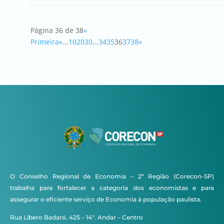
Página 36 de 38
«
Primeira
«
...
10
20
30
...
34
35
36
37
38
»
O Conselho Regional de Economia – 2ª Região (Corecon-SP)
trabalha para fortalecer a categoria dos economistas e para
assegurar o eficiente serviço de Economia à população paulista.
Rua Líbero Badaró, 425 – 14º. Andar – Centro