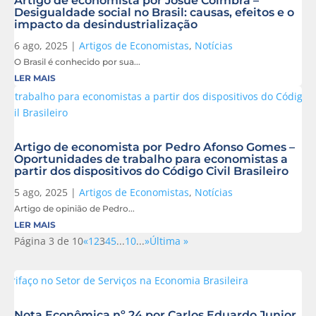
Artigo de economista por Josué Coimbra –
Desigualdade social no Brasil: causas, efeitos e o
impacto da desindustrialização
6 ago, 2025
|
Artigos de Economistas
,
Notícias
O Brasil é conhecido por sua...
LER MAIS
Artigo de economista por Pedro Afonso Gomes –
Oportunidades de trabalho para economistas a
partir dos dispositivos do Código Civil Brasileiro
5 ago, 2025
|
Artigos de Economistas
,
Notícias
Artigo de opinião de Pedro...
LER MAIS
Página 3 de 10
«
1
2
3
4
5
...
10
...
»
Última »
Nota Econômica nº 24 por Carlos Eduardo Junior